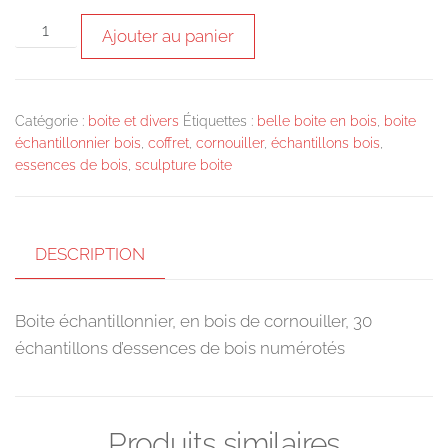
quantité
Ajouter au panier
de
Boite
échantillonnier,
Catégorie :
boite et divers
Étiquettes :
belle boite en bois
,
boite
en
échantillonnier bois
,
coffret
,
cornouiller
,
échantillons bois
,
bois
essences de bois
,
sculpture boite
de
cornouiller,
30
DESCRIPTION
échantillons
d'essences
Boite échantillonnier, en bois de cornouiller, 30
de
échantillons d’essences de bois numérotés
bois
numérotés
Produits similaires