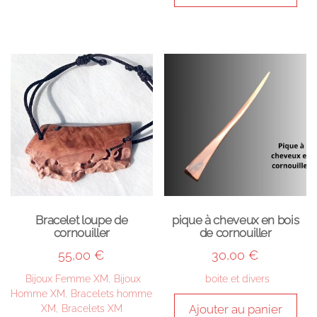
Bracelet loupe de
pique à cheveux en bois
cornouiller
de cornouiller
55,00
€
30,00
€
Bijoux Femme XM
,
Bijoux
boite et divers
Homme XM
,
Bracelets homme
Ajouter au panier
XM
,
Bracelets XM