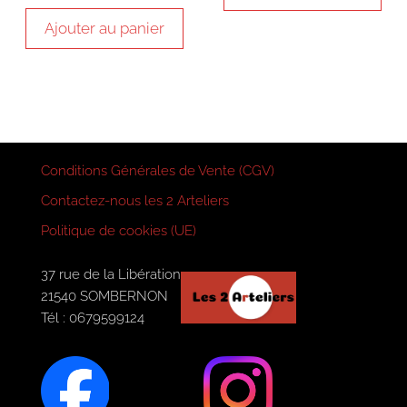
Ajouter au panier
Conditions Générales de Vente (CGV)
Contactez-nous les 2 Arteliers
Politique de cookies (UE)
37 rue de la Libération
21540 SOMBERNON
Tél : 0679599124