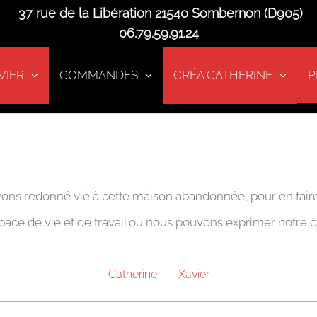
37 rue de la Libération 21540 Sombernon (D905)
06.79.59.91.24
VIER
COMMANDES
CRÉA CATHERINE
P
ons redonné vie à cette maison abandonnée, pour en faire n
ace de vie et de travail où nous pouvons exprimer notre cr
Catherine
Xavier