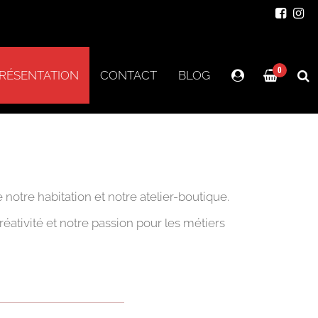
0
RÉSENTATION
CONTACT
BLOG
otre habitation et notre atelier-boutique.
éativité et notre passion pour les métiers