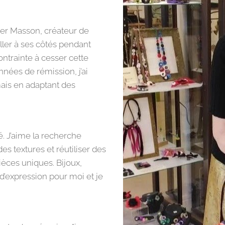
ier Masson, créateur de
ailler à ses côtés pendant
ontrainte à cesser cette
nées de rémission, j’ai
mais en adaptant des
é. J’aime la recherche
es textures et réutiliser des
ièces uniques. Bijoux,
’expression pour moi et je