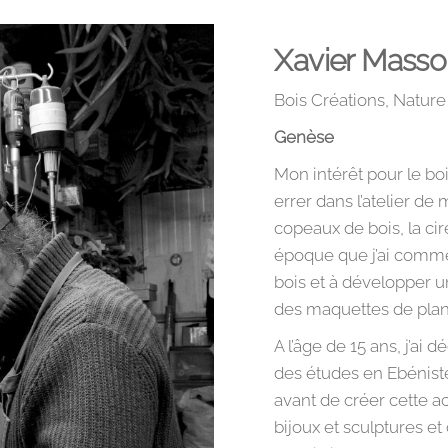
Xavier Mass
Bois Créations, Nature
Genèse
Mon intérêt pour le bo
errer dans l’atelier de
copeaux de bois, la cire
époque que j’ai comme
bois et à développer u
des maquettes de plan
A l’âge de 15 ans, j’ai 
des études en Ebénister
avant de créer cette ac
bijoux et sculptures 