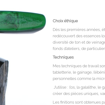
Choix éthique
Dès les premières années, éta
redécouvert des essences loc
diversité de ton et de veinag
fonds d’ateliers, de particulie
Techniques
Mes techniques de travail sont
tabletterie, le gainage, l’ébén
personnelles comme la mic
J’utilise : l’os, la galalithe, l
créer des pièces uniques, va
Les finitions sont obtenues pa