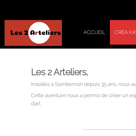
ACCUEIL
CRÉA XA
Les 2
Arteliers
Les 2 Arteliers,
Installés à Sombernon depuis 35 ans, nous av
Cette aventure nous a permis de créer un esp
d’art.