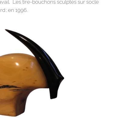
avail. Les tire-bouchons sculptés sur socle
d ; en 1996.