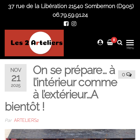
Skip
37 rue de la Libération 21540 Sombernon (D905)
to
06.79.59.91.24
the
content
0
Les 2
Menu
Arteliers
On se prépare… à
NOV
0
21
l’intérieur comme
2025
à l’extérieur…A
bientôt !
Par
ARTELIERS2