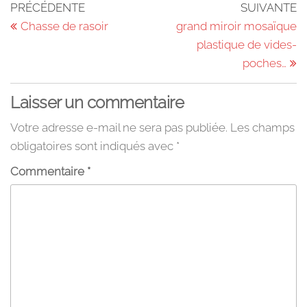
Navigation
Article
Ar
PRÉCÉDENTE
SUIVANTE
précédent
su
Chasse de rasoir
grand miroir mosaïque
de
plastique de vides-
l’article
poches…
Laisser un commentaire
Votre adresse e-mail ne sera pas publiée.
Les champs
obligatoires sont indiqués avec
*
Commentaire
*