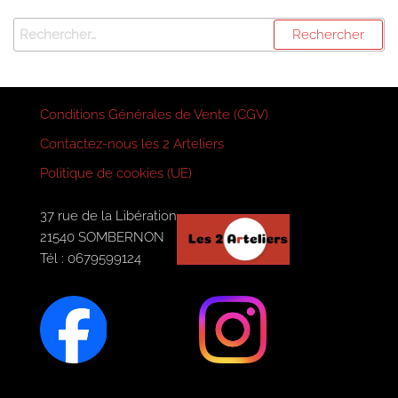
Rechercher :
Conditions Générales de Vente (CGV)
Contactez-nous les 2 Arteliers
Politique de cookies (UE)
37 rue de la Libération
21540 SOMBERNON
Tél : 0679599124