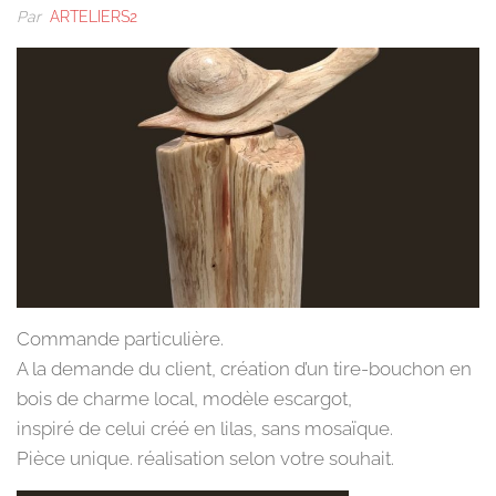
Par
ARTELIERS2
Commande particulière.
A la demande du client, création d’un tire-bouchon en
bois de charme local, modèle escargot,
inspiré de celui créé en lilas, sans mosaïque.
Pièce unique. réalisation selon votre souhait.