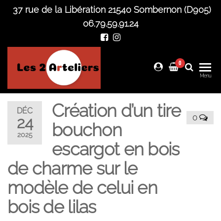
Skip
37 rue de la Libération 21540 Sombernon (D905)
to
06.79.59.91.24
the
content
0
Les 2
Menu
Arteliers
Création d’un tire
DÉC
0
24
bouchon
2025
escargot en bois
de charme sur le
modèle de celui en
bois de lilas