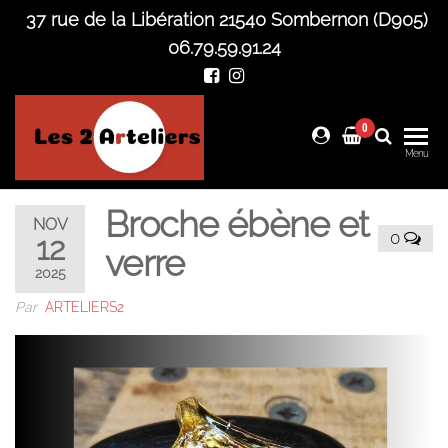
Skip
37 rue de la Libération 21540 Sombernon (D905)
to
06.79.59.91.24
the
content
0
Les 2
Menu
Arteliers
Broche ébène et
NOV
0
12
verre
2025
Par
ARTELIERS2