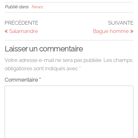
Publié dans
News
Navigation
Article
Ar
PRÉCÉDENTE
SUIVANTE
précédent
su
Salamandre
Bague homme
de
l’article
Laisser un commentaire
Votre adresse e-mail ne sera pas publiée.
Les champs
obligatoires sont indiqués avec
*
Commentaire
*