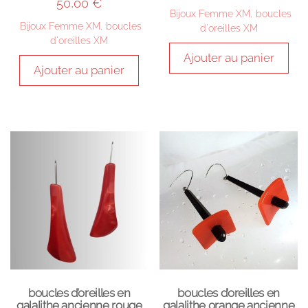
50,00
€
Bijoux Femme XM
,
boucles
Bijoux Femme XM
,
boucles
d'oreilles XM
d'oreilles XM
Ajouter au panier
Ajouter au panier
boucles d’oreilles en
boucles d’oreilles en
galalithe ancienne rouge
galalithe orange ancienne