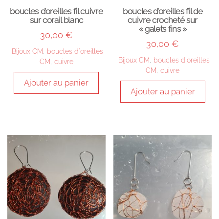
boucles d’oreilles fil cuivre
boucles d’oreilles fil de
sur corail blanc
cuivre crocheté sur
« galets fins »
30,00
€
30,00
€
Bijoux CM
,
boucles d'oreilles
Bijoux CM
,
boucles d'oreilles
CM
,
cuivre
CM
,
cuivre
Ajouter au panier
Ajouter au panier