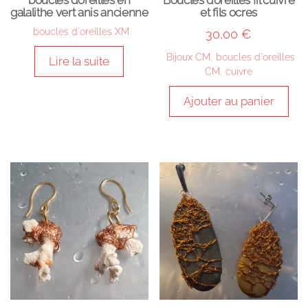
boucles d’oreilles en
Boucles d’oreilles fil cuivre
galalithe vert anis ancienne
et fils ocres
boucles d'oreilles XM
30,00
€
Bijoux CM
,
boucles d'oreilles
Lire la suite
CM
,
cuivre
Ajouter au panier