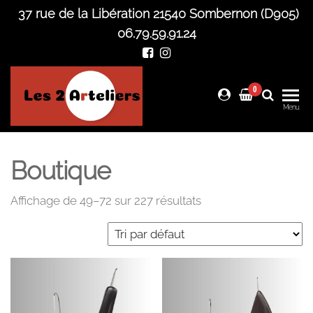
Skip
37 rue de la Libération 21540 Sombernon (D905)
to
06.79.59.91.24
the
content
0
Les 2
Menu
Arteliers
Boutique
Affichage de 49–72 sur 227 résultats