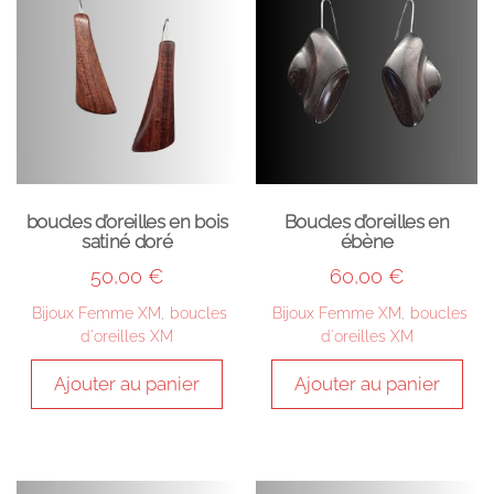
boucles d’oreilles en bois
Boucles d’oreilles en
satiné doré
ébène
50,00
€
60,00
€
Bijoux Femme XM
,
boucles
Bijoux Femme XM
,
boucles
d'oreilles XM
d'oreilles XM
Ajouter au panier
Ajouter au panier