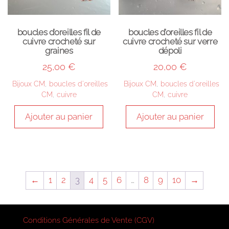
boucles d’oreilles fil de
boucles d’oreilles fil de
cuivre crocheté sur
cuivre crocheté sur verre
graines
dépoli
25,00
€
20,00
€
Bijoux CM
,
boucles d'oreilles
Bijoux CM
,
boucles d'oreilles
CM
,
cuivre
CM
,
cuivre
Ajouter au panier
Ajouter au panier
←
1
2
3
4
5
6
…
8
9
10
→
Conditions Générales de Vente (CGV)