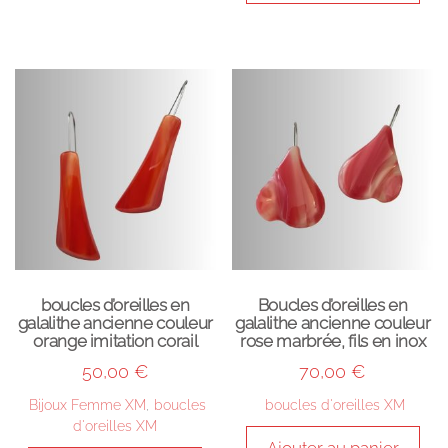
boucles d’oreilles en
Boucles d’oreilles en
galalithe ancienne couleur
galalithe ancienne couleur
orange imitation corail
rose marbrée, fils en inox
50,00
€
70,00
€
Bijoux Femme XM
,
boucles
boucles d'oreilles XM
d'oreilles XM