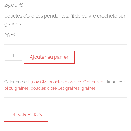
25,00
€
boucles d’oreilles pendantes, fil de cuivre crocheté sur
graines
25 €
quantité
Ajouter au panier
de
boucles
d'oreilles
Catégories :
Bijoux CM
,
boucles d'oreilles CM
,
cuivre
Étiquettes :
fil
bijou graines
,
boucles d'oreilles graines
,
graines
de
cuivre
crocheté
DESCRIPTION
sur
graines