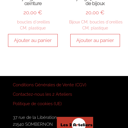
ceinture
de bijoux
20,00
€
20,00
€
boucles d'oreilles
Bijoux CM
,
boucles d'oreilles
CM
,
plastique
CM
,
plastique
Ajouter au panier
Ajouter au panier
Conditions Générales de Vente (CGV)
Contactez-nous les 2 Arteliers
Politique de cookies (UE)
37 rue de la Libération
21540 SOMBERNON