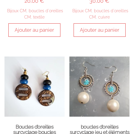
20,00
€
30,00
€
Bijoux CM
,
boucles d'oreilles
Bijoux CM
,
boucles d'oreilles
CM
,
textile
CM
,
cuivre
Ajouter au panier
Ajouter au panier
Boucles d’oreilles
boucles d’oreilles
surcyclage boucles
surcyclage jeu et éléments