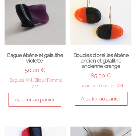
Bague ébène et galalithe
Boucles d oreilles ébène
violette
ancien et galalithe
ancienne orange
50,00
€
85,00
€
Bagues XM
,
Bijoux Femme
boucles d'oreilles XM
XM
Ajouter au panier
Ajouter au panier