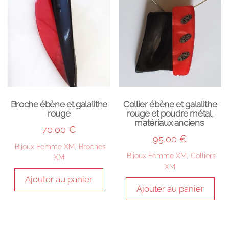
Broche ébène et galalithe
Collier ébène et galalithe
rouge
rouge et poudre métal,
matériaux anciens
70,00
€
95,00
€
Bijoux Femme XM
,
Broches
Bijoux Femme XM
,
Colliers
XM
XM
Ajouter au panier
Ajouter au panier