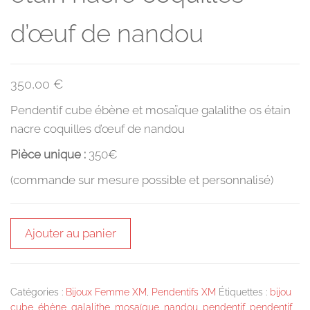
d’œuf de nandou
350,00
€
Pendentif cube ébène et mosaïque galalithe os étain
nacre coquilles d’œuf de nandou
Pièce unique :
350€
(commande sur mesure possible et personnalisé)
quantité
Ajouter au panier
de
Pendentif
cube
Catégories :
Bijoux Femme XM
,
Pendentifs XM
Étiquettes :
bijou
ébène
cube
,
ébène
,
galalithe
,
mosaïque
,
nandou
,
pendentif
,
pendentif