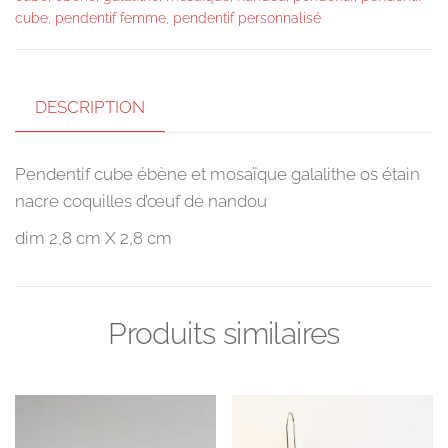
et
cube
,
pendentif femme
,
pendentif personnalisé
mosaïque
galalithe
os
DESCRIPTION
étain
nacre
Pendentif cube ébène et mosaïque galalithe os étain
coquilles
nacre coquilles d’œuf de nandou
d'œuf
de
dim 2,8 cm X 2,8 cm
nandou
Produits similaires