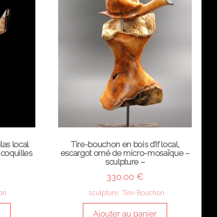
las local
Tire-bouchon en bois d’If local,
coquilles
escargot orné de micro-mosaïque –
sculpture –
330,00
€
on
sculpture
,
Tire-Bouchon
r
Ajouter au panier