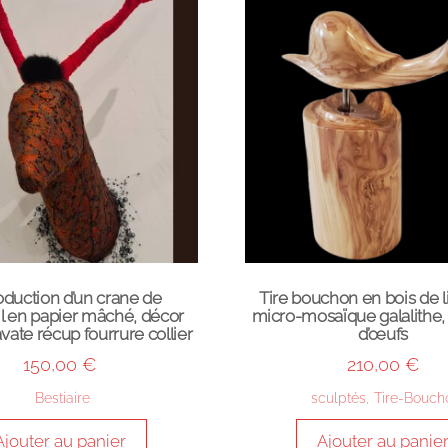
duction d’un crane de
Tire bouchon en bois de li
l en papier mâché, décor
micro-mosaïque galalithe, 
ravate récup fourrure collier
d’œufs
150,00
€
210,00
€
Bestiaire
sculptés
,
Tire-Bouch
Ajouter au panier
Ajouter au panie