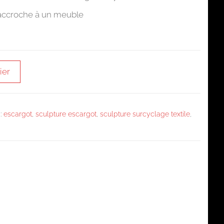
 accroche à un meuble
ier
 :
escargot
,
sculpture escargot
,
sculpture surcyclage textile
,