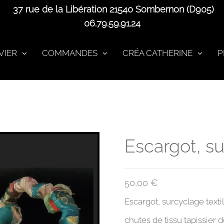
37 rue de la Libération 21540 Sombernon (D905)
06.79.59.91.24
VIER
COMMANDES
CRÉA CATHERINE
P
Escargot, su
50,00
€
Escargot,
surcyclage texti
chutes de tissu tapissier 