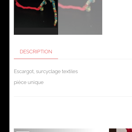
DESCRIPTION
Escargot,
surcyclage textiles
pièce unique