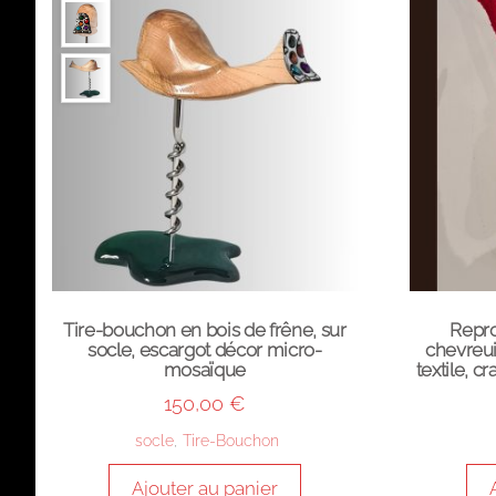
Tire-bouchon en bois de frêne, sur
Repro
socle, escargot décor micro-
chevreui
mosaïque
textile, c
150,00
€
socle
,
Tire-Bouchon
Ajouter au panier