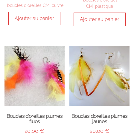
boucles d'oreilles
boucles d'oreilles CM
,
cuivre
CM
,
plastique
Ajouter au panier
Ajouter au panier
Boucles d’oreilles plumes
Boucles d’oreilles plumes
fluos
jaunes
20,00
€
20,00
€