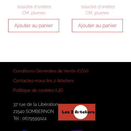
boucles d'oreilles
boucles d'oreilles
CM
,
plumes
CM
,
plumes
Ajouter au panier
Ajouter au panier
Conditions Générales de Vente (CGV)
Contactez-nous les 2 Arteliers
Politique de cookies (UE)
37 rue de la Libération
21540 SOMBERNON
Tél : 0679599124