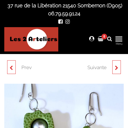
Skip
37 rue de la Libération 21540 Sombernon (D905)
to
06.79.59.91.24
the
content
0
Les 2
Menu
Arteliers
Prev
Suivante
BOUCLES D'OREILLES
BOUCLES D'OREILLES
VERTES SURCYCLAGE
GRISES SURCYCLAGE
JEUX
JEUX