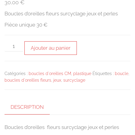
30,00
€
Boucles d’oreilles fleurs surcyclage jeux et perles
Pièce unique 30 €
quantité
Ajouter au panier
de
Boucles
d'oreilles
Catégories :
boucles d'oreilles CM
,
plastique
Étiquettes :
boucle
,
fleurs
boucles d'oreilles fleurs
,
jeux
,
surcyclage
surcyclage
jeux
et
DESCRIPTION
perles
Boucles d’oreilles fleurs surcyclage jeux et perles