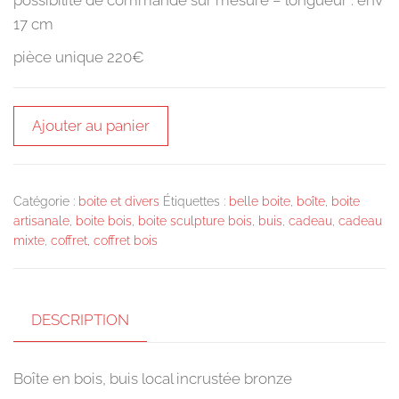
17 cm
pièce unique 220€
quantité
Ajouter au panier
de
Boîte
en
Catégorie :
boite et divers
Étiquettes :
belle boite
,
boîte
,
boite
bois,
artisanale
,
boite bois
,
boite sculpture bois
,
buis
,
cadeau
,
cadeau
buis
mixte
,
coffret
,
coffret bois
local,
incrustée
bronze
DESCRIPTION
Boîte en bois, buis local incrustée bronze