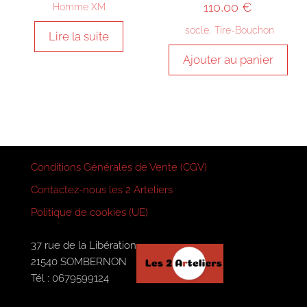
110,00
€
Homme XM
socle
,
Tire-Bouchon
Lire la suite
Ajouter au panier
Conditions Générales de Vente (CGV)
Contactez-nous les 2 Arteliers
Politique de cookies (UE)
37 rue de la Libération
21540 SOMBERNON
Tél : 0679599124