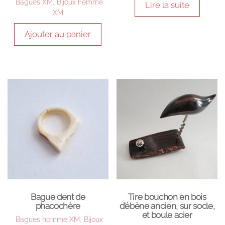
Bagues XM
,
Bijoux Femme
Lire la suite
XM
Ajouter au panier
Bague dent de
Tire bouchon en bois
phacochère
d’ébène ancien, sur socle,
et boule acier
Bagues homme XM
,
Bijoux