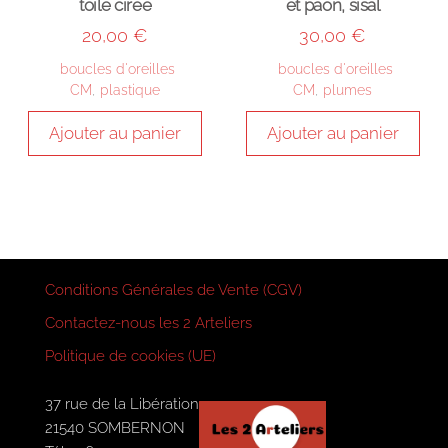
toile cirée
et paon, sisal
20,00
€
30,00
€
boucles d'oreilles
boucles d'oreilles
CM
,
plastique
CM
,
plumes
Ajouter au panier
Ajouter au panier
Conditions Générales de Vente (CGV)
Contactez-nous les 2 Arteliers
Politique de cookies (UE)
37 rue de la Libération
21540 SOMBERNON