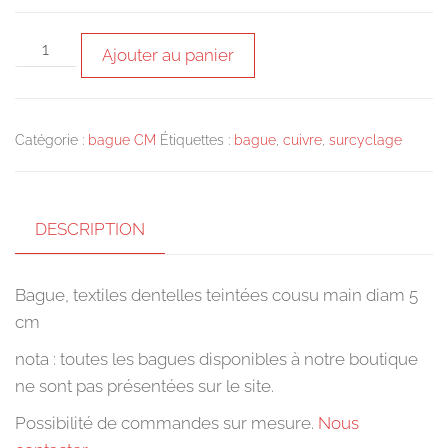
quantité
Ajouter au panier
de
Bague,
textiles
Catégorie :
bague CM
Étiquettes :
bague
,
cuivre
,
surcyclage
dentelles
teintées
cousu
DESCRIPTION
main
Bague, textiles dentelles teintées cousu main diam 5
cm
nota : toutes les bagues disponibles à notre boutique
ne sont pas présentées sur le site.
Possibilité de commandes sur mesure.
Nous