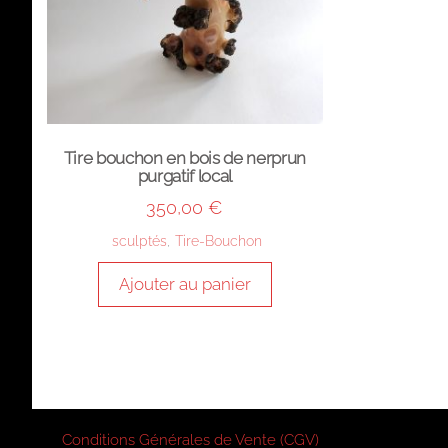
Tire bouchon en bois de nerprun
purgatif local
350,00
€
sculptés
,
Tire-Bouchon
Ajouter au panier
Conditions Générales de Vente (CGV)