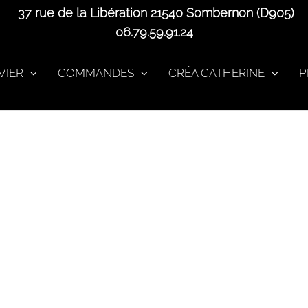
37 rue de la Libération 21540 Sombernon (D905)
06.79.59.91.24
VIER
COMMANDES
CRÉA CATHERINE
P