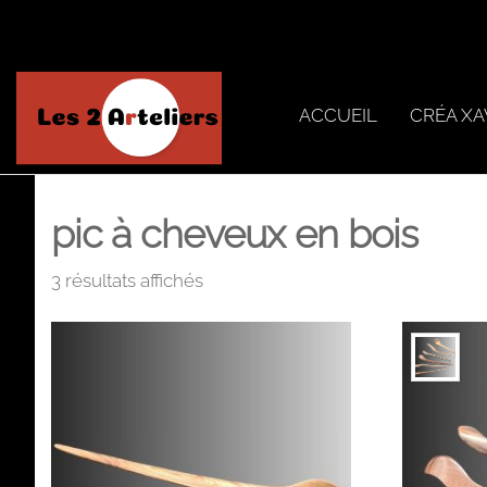
Skip
to
the
content
ACCUEIL
CRÉA XA
Les 2
Arteliers
pic à cheveux en bois
3 résultats affichés