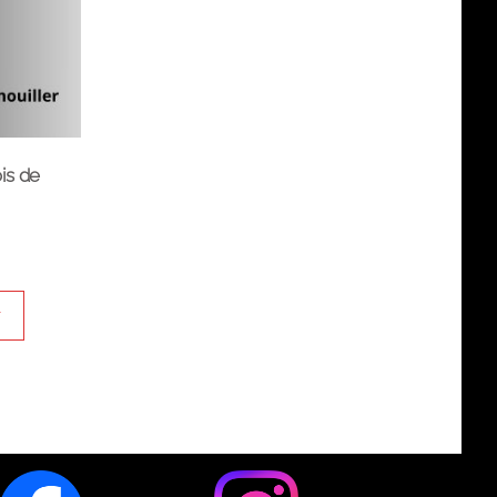
is de
r