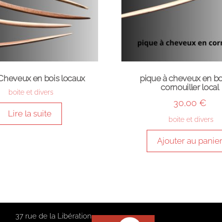
 Cheveux en bois locaux
pique à cheveux en bo
cornouiller local
boite et divers
30,00
€
Lire la suite
boite et divers
Ajouter au panie
37 rue de la Libération