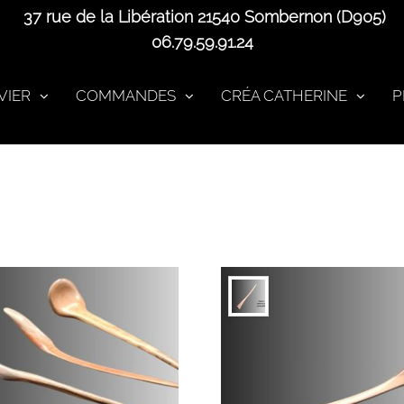
37 rue de la Libération 21540 Sombernon (D905)
06.79.59.91.24
VIER
COMMANDES
CRÉA CATHERINE
P