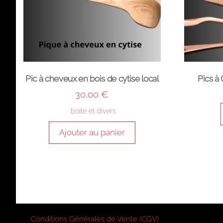
Pic à cheveux en bois de cytise local
Pics à
30,00
€
boite et divers
Ajouter au panier
Conditions Générales de Vente (CGV)