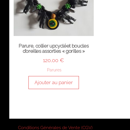
Parure, collier upcycléet boucles
d’oreilles assorties « gorilles »
120,00
€
Parures
Ajouter au panier
Conditions Générales de Vente (CGV)