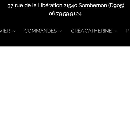
37 rue de la Libération 21540 Sombernon (D905)
06.79.59.91.24
VIER
COMMANDES
CRÉA CATHERINE
P