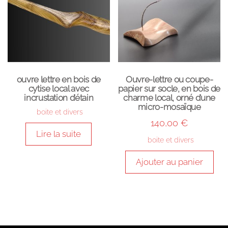
ouvre lettre en bois de
Ouvre-lettre ou coupe-
cytise local avec
papier sur socle, en bois de
incrustation d’étain
charme local, orné d’une
micro-mosaïque
boite et divers
140,00
€
Lire la suite
boite et divers
Ajouter au panier