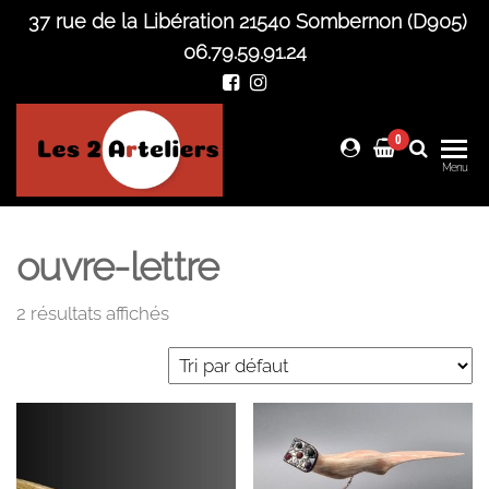
Skip
37 rue de la Libération 21540 Sombernon (D905)
to
06.79.59.91.24
the
content
0
Les 2
Menu
Arteliers
ouvre-lettre
2 résultats affichés