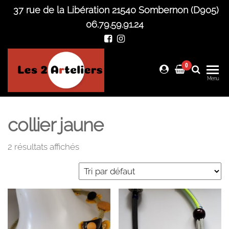
Skip
37 rue de la Libération 21540 Sombernon (D905)
to
06.79.59.91.24
the
content
0
Les 2
Menu
Arteliers
collier jaune
2 résultats affichés