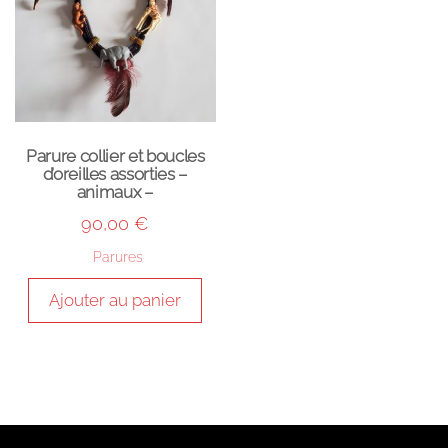
Parure collier et boucles
d’oreilles assorties –
animaux –
90,00
€
Parures
Ajouter au panier