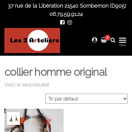
Skip
37 rue de la Libération 21540 Sombernon (D905)
to
06.79.59.91.24
the
content
0
Les 2
Menu
Arteliers
collier homme original
Voici le seul résultat