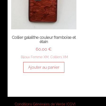
Collier galalithe couleur framboise et
étain
60,00
€
Bijoux Femme XM
,
Colliers XM
Ajouter au panier
Conditions Générales de Vente (CGV)