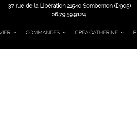
37 rue de la Libération 21540 Sombernon (D905)
06.79.59.91.24
VIER
COMMANDES
CRÉA CATHERINE
P