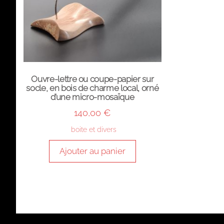
Ouvre-lettre ou coupe-papier sur
socle, en bois de charme local, orné
d’une micro-mosaïque
140,00
€
boite et divers
Ajouter au panier