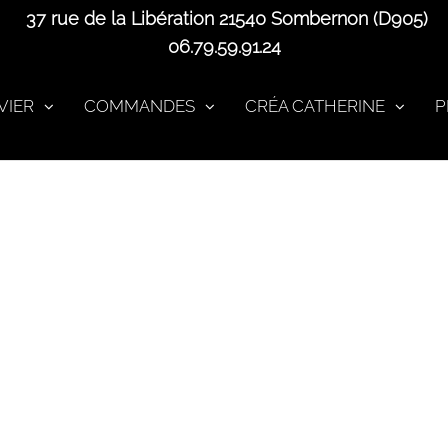
37 rue de la Libération 21540 Sombernon (D905)
06.79.59.91.24
VIER
COMMANDES
CRÉA CATHERINE
P