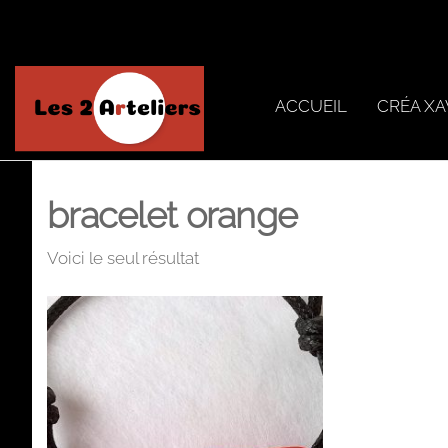
Skip
to
the
content
ACCUEIL
CRÉA XA
Les 2
Arteliers
bracelet orange
Voici le seul résultat