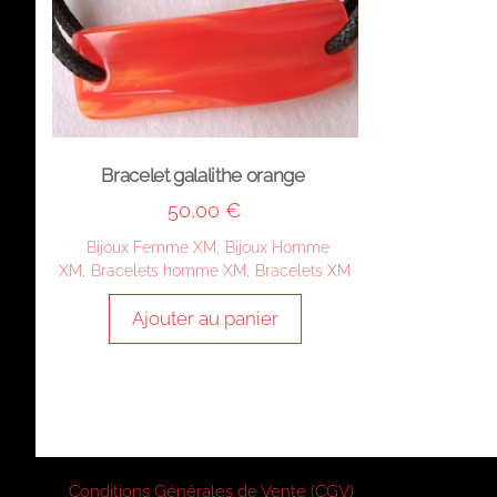
Bracelet galalithe orange
50,00
€
Bijoux Femme XM
,
Bijoux Homme
XM
,
Bracelets homme XM
,
Bracelets XM
Ajouter au panier
Conditions Générales de Vente (CGV)