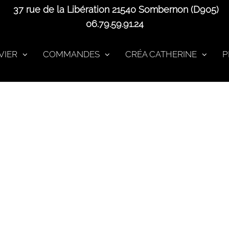
37 rue de la Libération 21540 Sombernon (D905)
06.79.59.91.24
VIER
COMMANDES
CRÉA CATHERINE
P