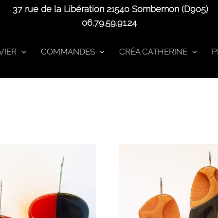
37 rue de la Libération 21540 Sombernon (D905)
06.79.59.91.24
VIER
COMMANDES
CRÉA CATHERINE
P