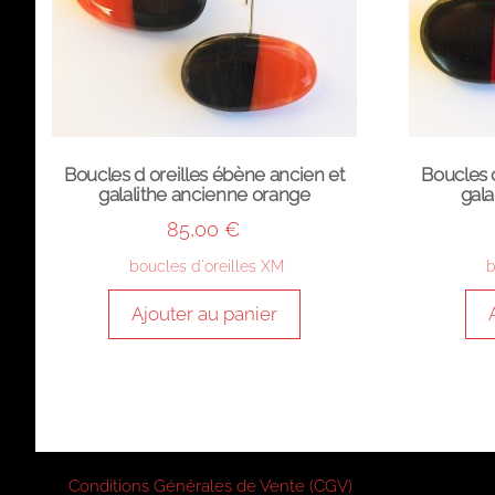
Boucles d oreilles ébène ancien et
Boucles 
galalithe ancienne orange
gala
85,00
€
boucles d'oreilles XM
b
Ajouter au panier
Conditions Générales de Vente (CGV)