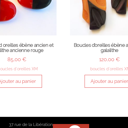
d oreilles ébène ancien et
Boucles d’oreilles ébène 
lithe ancienne rouge
galalithe
85,00
€
120,00
€
oucles d'oreilles XM
boucles d'oreilles 
Ajouter au panier
Ajouter au panie
37 rue de la Libération