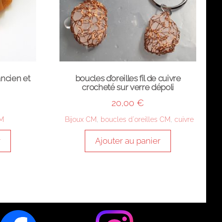
ancien et
boucles d’oreilles fil de cuivre
crocheté sur verre dépoli
20,00
€
XM
Bijoux CM
,
boucles d'oreilles CM
,
cuivre
r
Ajouter au panier