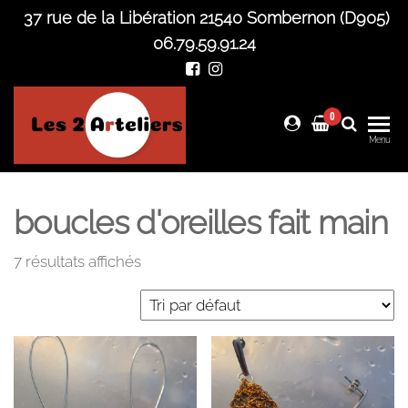
Skip
37 rue de la Libération 21540 Sombernon (D905)
to
06.79.59.91.24
the
content
0
Les 2
Menu
Arteliers
boucles d'oreilles fait main
7 résultats affichés