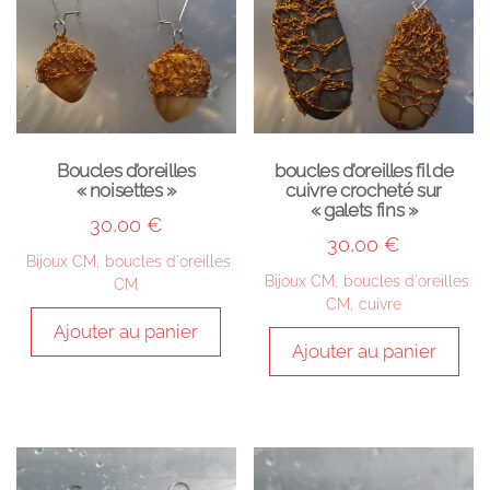
Boucles d’oreilles
boucles d’oreilles fil de
« noisettes »
cuivre crocheté sur
« galets fins »
30,00
€
30,00
€
Bijoux CM
,
boucles d'oreilles
Bijoux CM
,
boucles d'oreilles
CM
CM
,
cuivre
Ajouter au panier
Ajouter au panier