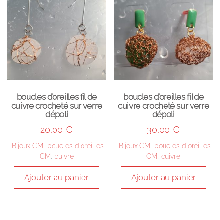
boucles d’oreilles fil de
boucles d’oreilles fil de
cuivre crocheté sur verre
cuivre crocheté sur verre
dépoli
dépoli
20,00
€
30,00
€
Bijoux CM
,
boucles d'oreilles
Bijoux CM
,
boucles d'oreilles
CM
,
cuivre
CM
,
cuivre
Ajouter au panier
Ajouter au panier