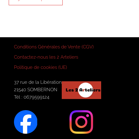
Conditions Générales de Vente (CGV)
Contactez-nous les 2 Arteliers
Politique de cookies (UE)
37 rue de la Libération
21540 SOMBERNON
Tél : 0679599124