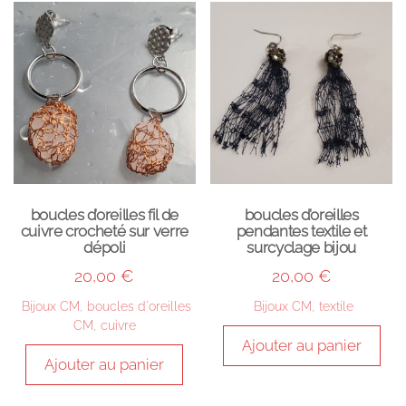
boucles d’oreilles fil de
boucles d’oreilles
cuivre crocheté sur verre
pendantes textile et
dépoli
surcyclage bijou
20,00
€
20,00
€
Bijoux CM
,
boucles d'oreilles
Bijoux CM
,
textile
CM
,
cuivre
Ajouter au panier
Ajouter au panier