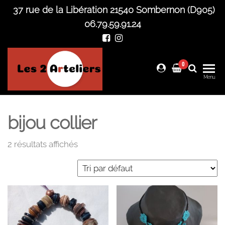
Skip
37 rue de la Libération 21540 Sombernon (D905)
to
06.79.59.91.24
the
content
0
Les 2
Menu
Arteliers
bijou collier
2 résultats affichés