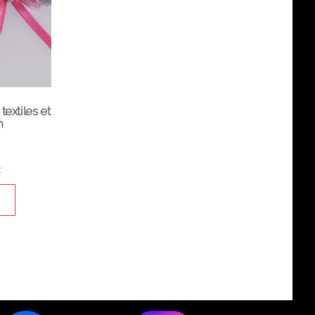
extiles et
n
x
r