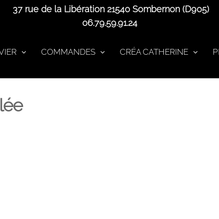
37 rue de la Libération 21540 Sombernon (D905)
06.79.59.91.24
VIER
COMMANDES
CRÉA CATHERINE
P
lée