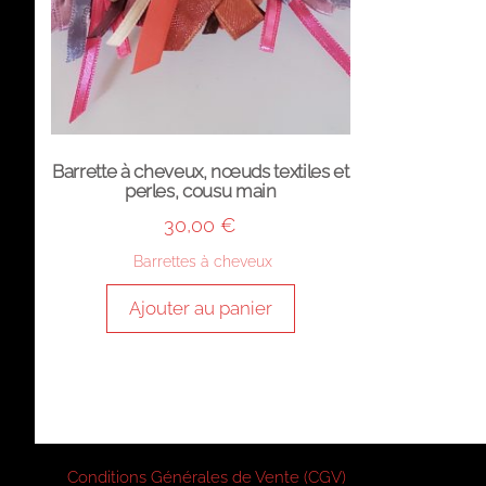
Barrette à cheveux, nœuds textiles et
perles, cousu main
30,00
€
Barrettes à cheveux
Ajouter au panier
Conditions Générales de Vente (CGV)