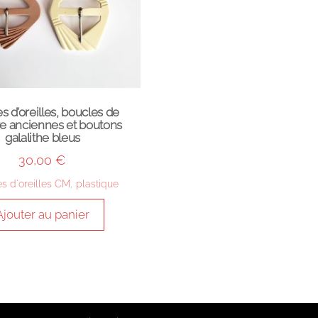
s d’oreilles, boucles de
re anciennes et boutons
galalithe bleus
30,00
€
s d'oreilles CM
,
plastique
Ajouter au panier