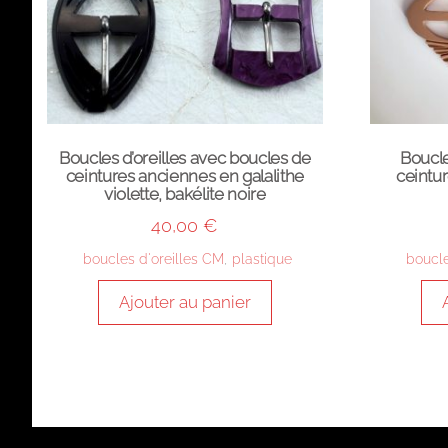
Boucles d’oreilles avec boucles de
Boucle
ceintures anciennes en galalithe
ceintu
violette, bakélite noire
40,00
€
boucles d'oreilles CM
,
plastique
boucle
Ajouter au panier