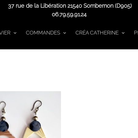
37 rue de la Libération 21540 Sombernon (D905)
06.79.59.91.24
VIER
COMMANDES
CRÉA CATHERINE
P