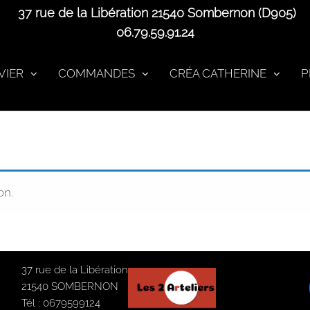
37 rue de la Libération 21540 Sombernon (D905)
06.79.59.91.24
VIER
COMMANDES
CRÉA CATHERINE
P
on.
37 rue de la Libération
21540 SOMBERNON
Tél : 0679599124